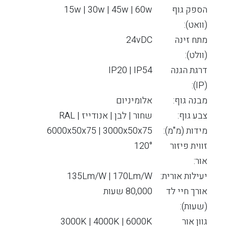
הספק גוף
15w | 30w | 45w | 60w
(וואט):
מתח זינה
24vDC
(וולט):
דרגת הגנה
IP20 | IP54
(IP):
מבנה גוף:
אלומיניום
צבע גוף:
שחור | לבן | אנודייז | RAL
מידות (מ"מ):
6000x50x75 | 3000x50x75
זווית פיזור
120°
אור:
יעילות אורית:
135Lm/W | 170Lm/W
אורך חיי לד
80,000 שעות
(שעות):
גוון אור
3000K | 4000K | 6000K