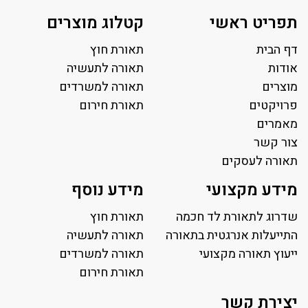
תפריט ראשי
קטלוג מוצרים
דף הבית
תאורת חוץ
אודות
תאורה לתעשיה
מוצרים
תאורה למשרדים
פרויקטים
תאורת חירום
מאמרים
צור קשר
תאורה לעסקים
תאורה למשרד
מידע מקצועי
מידע נוסף
פאנל לד
פרופיל תאורה
שדרוג לתאורת לד חכמה
תאורת חוץ
תאורה לאולמות ספורט
התייעלות אנרגטית בתאורה
תאורה לתעשיה
ייעוץ תאורה מקצועי
תאורה למגרשי טניס
תאורה למשרדים
תאורת רחוב ושבילים
תאורת חירום
תאורה לחניונים
יצירת קשר