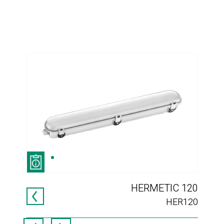
012
HERMETIC 120
MWT
HER120