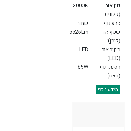
גוון אור
3000K
(קלווין):
צבע גוף:
שחור
שטף אור
5525Lm
(לומן):
מקור אור
LED
(LED):
הספק גוף
85W
(וואט):
מידע טכני