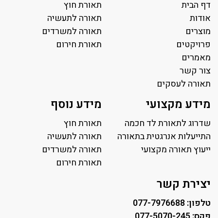
דף הבית
תאורת חוץ
אודות
תאורה לתעשיה
מוצרים
תאורה למשרדים
פרויקטים
תאורת חירום
מאמרים
צור קשר
תאורה לעסקים
תאורה למשרד
מידע מקצועי
מידע נוסף
פאנל לד
פרופיל תאורה
שדרוג לתאורת לד חכמה
תאורת חוץ
תאורה לאולמות ספורט
התייעלות אנרגטית בתאורה
תאורה לתעשיה
ייעוץ תאורה מקצועי
תאורה למגרשי טניס
תאורה למשרדים
תאורת רחוב ושבילים
תאורת חירום
תאורה לחניונים
יצירת קשר
טלפון: 077-7976688
פקס: 077-5070-245