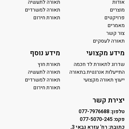
אודות
תאורה לתעשיה
מוצרים
תאורה למשרדים
פרויקטים
תאורת חירום
מאמרים
צור קשר
תאורה לעסקים
תאורה למשרד
מידע מקצועי
מידע נוסף
פאנל לד
פרופיל תאורה
שדרוג לתאורת לד חכמה
תאורת חוץ
תאורה לאולמות ספורט
התייעלות אנרגטית בתאורה
תאורה לתעשיה
ייעוץ תאורה מקצועי
תאורה למגרשי טניס
תאורה למשרדים
תאורת רחוב ושבילים
תאורת חירום
תאורה לחניונים
יצירת קשר
טלפון: 077-7976688
פקס: 077-5070-245
כתובת: רח' עזרא גבאי 3,