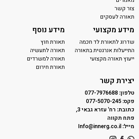
מאמרים
צור קשר
תאורה לעסקים
תאורה למשרד
מידע מקצועי
מידע נוסף
פאנל לד
פרופיל תאורה
שדרוג לתאורת לד חכמה
תאורת חוץ
תאורה לאולמות ספורט
התייעלות אנרגטית בתאורה
תאורה לתעשיה
ייעוץ תאורה מקצועי
תאורה למגרשי טניס
תאורה למשרדים
תאורת רחוב ושבילים
תאורת חירום
תאורה לחניונים
יצירת קשר
טלפון: 077-7976688
פקס: 077-5070-245
כתובת: רח' עזרא גבאי 3,
פתח תקווה
מייל: Info@innerg.co.il