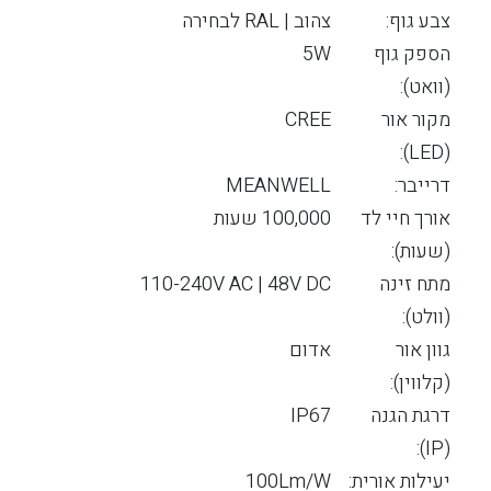
צבע גוף:
צהוב | RAL לבחירה
הספק גוף
5W
(וואט):
מקור אור
CREE
(LED):
דרייבר:
MEANWELL
אורך חיי לד
100,000 שעות
(שעות):
מתח זינה
110-240V AC | 48V DC
(וולט):
גוון אור
אדום
(קלווין):
דרגת הגנה
IP67
(IP):
יעילות אורית:
100Lm/W