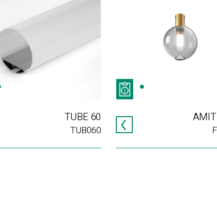
TUBE 60
AMIT 
TUB060
F