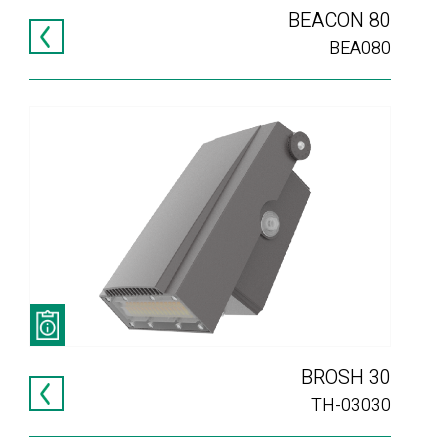
BEACON 80
BEA080
BROSH 30
TH-03030