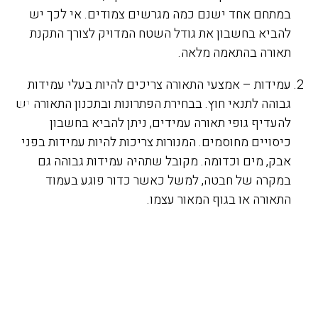
ם
במתחם אחד ישנם כמה מגרשים צמודים. אי לכך יש
ומ
להביא בחשבון את גודל השטח המדויק לצורך התקנת
4
תאורה בהתאמה מלאה.
הפ
הה
עמידות – אמצעי התאורה צריכים להיות בעלי עמידות
גם
גבוהה לתנאי חוץ. בבחירת הפתרונות ובתכנון התאורה יש
5
להעדיף גופי תאורה עמידים, ניתן להביא בחשבון
מה
כיסויים מחוסמים. המנורות צריכות להיות עמידות בפני
טנ
אבק, מים וכדומה. מקובל שתהיה עמידות גבוהה גם
לכך
במקרה של חבטה, למשל כאשר כדור פוגע בעמוד
התאורה או בגוף המאור עצמו.