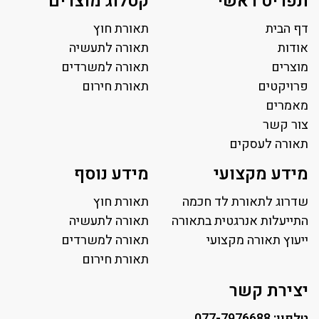
תפריט ראשי
קטלוג מוצרים
דף הבית
תאורת חוץ
אודות
תאורה לתעשיה
מוצרים
תאורה למשרדים
פרויקטים
תאורת חירום
מאמרים
צור קשר
תאורה לעסקים
תאורה למשרד
מידע מקצועי
מידע נוסף
פאנל לד
פרופיל תאורה
שדרוג לתאורת לד חכמה
תאורת חוץ
תאורה לאולמות ספורט
התייעלות אנרגטית בתאורה
תאורה לתעשיה
ייעוץ תאורה מקצועי
תאורה למגרשי טניס
תאורה למשרדים
תאורת רחוב ושבילים
תאורת חירום
תאורה לחניונים
יצירת קשר
טלפון: 077-7976688