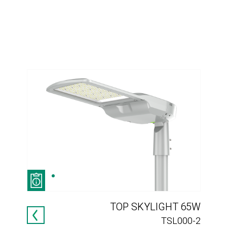
TOP SKYLIGHT 65W
דוק
942
TSL000-2