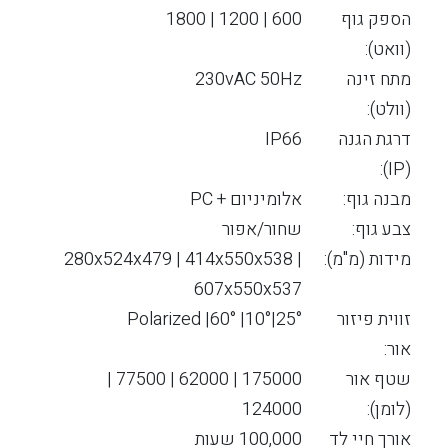
הספק גוף
600 | 1200 | 1800
(וואט):
מתח זינה
230vAC 50Hz
(וולט):
דרגת הגנה
IP66
(IP):
מבנה גוף:
אלומיניום + PC
צבע גוף:
שחור/אפור
מידות (מ"מ):
280x524x479 | 414x550x538 |
607x550x537
זווית פיזור
Polarized |60° |10°|25°
אור:
שטף אור
175000 | 62000 | 77500 |
(לומן):
124000
אורך חיי לד
100,000 שעות