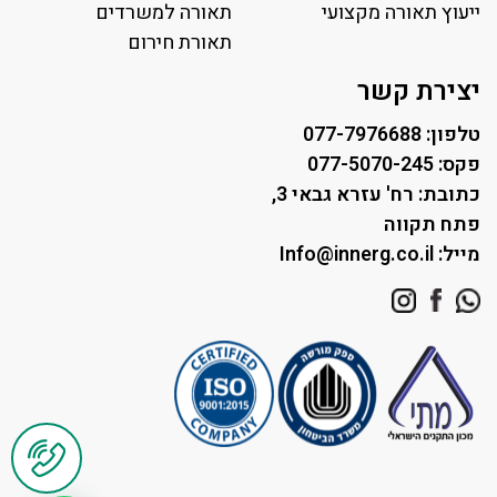
ייעוץ תאורה מקצועי
תאורה למגרשי טניס
תאורה למשרדים
תאורת רחוב ושבילים
תאורת חירום
תאורה לחניונים
יצירת קשר
טלפון: 077-7976688
פקס: 077-5070-245
כתובת: רח' עזרא גבאי 3,
פתח תקווה
מייל: Info@innerg.co.il