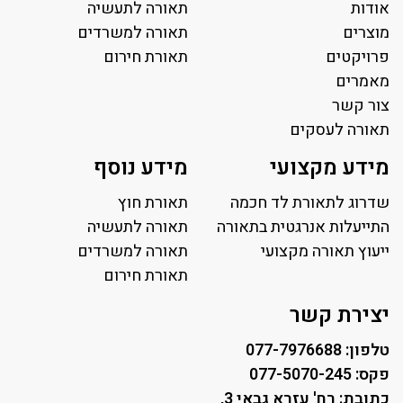
אודות
תאורה לתעשיה
מוצרים
תאורה למשרדים
פרויקטים
תאורת חירום
מאמרים
צור קשר
תאורה לעסקים
תאורה למשרד
מידע מקצועי
מידע נוסף
פאנל לד
פרופיל תאורה
שדרוג לתאורת לד חכמה
תאורת חוץ
תאורה לאולמות ספורט
התייעלות אנרגטית בתאורה
תאורה לתעשיה
ייעוץ תאורה מקצועי
תאורה למגרשי טניס
תאורה למשרדים
תאורת רחוב ושבילים
תאורת חירום
תאורה לחניונים
יצירת קשר
טלפון: 077-7976688
פקס: 077-5070-245
כתובת: רח' עזרא גבאי 3,