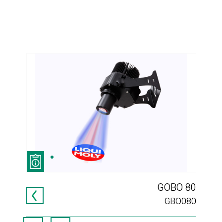
GHT
GOBO 80
000
GBO080