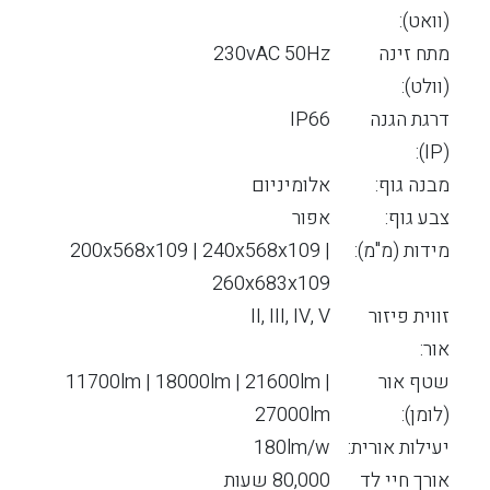
(וואט):
מתח זינה
230vAC 50Hz
(וולט):
דרגת הגנה
IP66
(IP):
מבנה גוף:
אלומיניום
צבע גוף:
אפור
מידות (מ"מ):
200x568x109 | 240x568x109 |
260x683x109
זווית פיזור
II, III, IV, V
אור:
שטף אור
11700lm | 18000lm | 21600lm |
(לומן):
27000lm
יעילות אורית:
180lm/w
אורך חיי לד
80,000 שעות