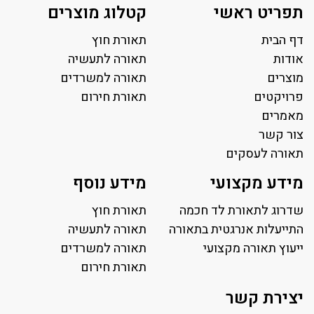
תפריט ראשי
קטלוג מוצרים
דף הבית
תאורת חוץ
אודות
תאורה לתעשיה
מוצרים
תאורה למשרדים
פרויקטים
תאורת חירום
מאמרים
צור קשר
תאורה לעסקים
תאורה למשרד
מידע מקצועי
מידע נוסף
פאנל לד
פרופיל תאורה
שדרוג לתאורת לד חכמה
תאורת חוץ
תאורה לאולמות ספורט
התייעלות אנרגטית בתאורה
תאורה לתעשיה
ייעוץ תאורה מקצועי
תאורה למגרשי טניס
תאורה למשרדים
תאורת רחוב ושבילים
תאורת חירום
תאורה לחניונים
יצירת קשר