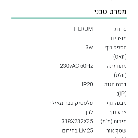
מפרט טכני
סדרת
HERUM
מוצרים:
הספק גוף
3w
(וואט):
מתח זינה
230vAC 50Hz
(וולט):
דרגת הגנה
IP20
(IP):
מבנה גוף:
פלסטיק כבה מאיליו
צבע גוף:
לבן
מידות (מ"מ):
318X232X35
שטף אור
LM25 בחירום