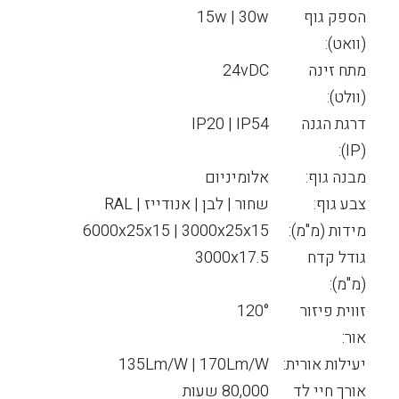
הספק גוף
15w | 30w
(וואט):
מתח זינה
24vDC
(וולט):
דרגת הגנה
IP20 | IP54
(IP):
מבנה גוף:
אלומיניום
צבע גוף:
שחור | לבן | אנודייז | RAL
מידות (מ"מ):
6000x25x15 | 3000x25x15
גודל קדח
3000x17.5
(מ"מ):
זווית פיזור
120°
אור:
יעילות אורית:
135Lm/W | 170Lm/W
אורך חיי לד
80,000 שעות