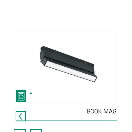
265
BOOK MAG
MWT