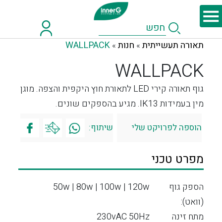
תאורה תעשייתית
חנות
WALLPACK
»
»
WALLPACK
גוף תאורה קירי LED לתאורת חוץ היקפית והצפה. מוגן
מין בעמידות IK13. מגיע בהספקים שונים.
הוספה לפרויקט שלי
שיתוף:
מפרט טכני
הספק גוף
50w | 80w | 100w | 120w
(וואט):
מתח זינה
230vAC 50Hz