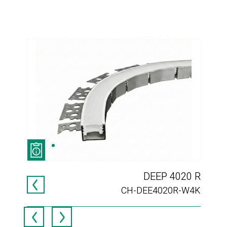
DEEP 4020 R
סור
983
CH-DEE4020R-W4K