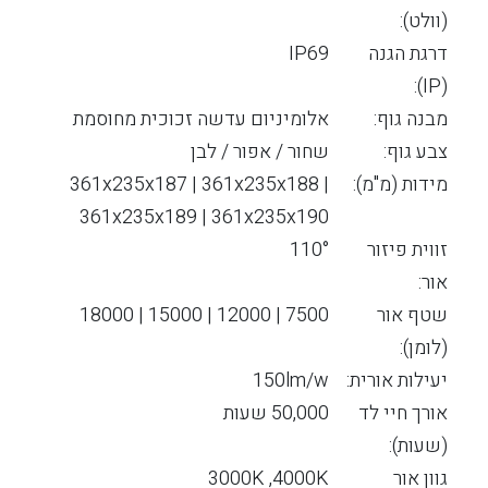
(וולט):
דרגת הגנה
IP69
(IP):
מבנה גוף:
אלומיניום עדשה זכוכית מחוסמת
צבע גוף:
שחור / אפור / לבן
מידות (מ"מ):
361x235x187 | 361x235x188 |
361x235x189 | 361x235x190
זווית פיזור
110°
אור:
שטף אור
7500 | 12000 | 15000 | 18000
(לומן):
יעילות אורית:
150lm/w
אורך חיי לד
50,000 שעות
(שעות):
גוון אור
3000K ,4000K