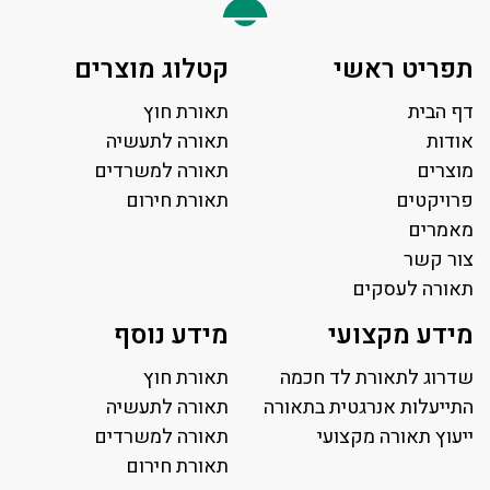
תפריט ראשי
קטלוג מוצרים
דף הבית
תאורת חוץ
אודות
תאורה לתעשיה
מוצרים
תאורה למשרדים
פרויקטים
תאורת חירום
מאמרים
צור קשר
תאורה לעסקים
תאורה למשרד
מידע מקצועי
מידע נוסף
פאנל לד
פרופיל תאורה
שדרוג לתאורת לד חכמה
תאורת חוץ
תאורה לאולמות ספורט
התייעלות אנרגטית בתאורה
תאורה לתעשיה
ייעוץ תאורה מקצועי
תאורה למגרשי טניס
תאורה למשרדים
תאורת רחוב ושבילים
תאורת חירום