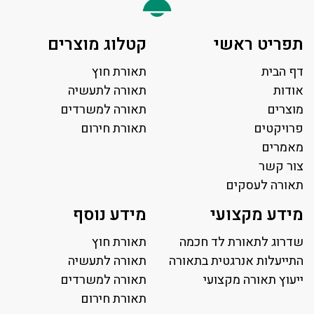
תפריט ראשי
קטלוג מוצרים
דף הבית
תאורת חוץ
אודות
תאורה לתעשיה
מוצרים
תאורה למשרדים
פרויקטים
תאורת חירום
מאמרים
צור קשר
תאורה לעסקים
תאורה למשרד
מידע מקצועי
מידע נוסף
פאנל לד
פרופיל תאורה
שדרוג לתאורת לד חכמה
תאורת חוץ
תאורה לאולמות ספורט
התייעלות אנרגטית בתאורה
תאורה לתעשיה
ייעוץ תאורה מקצועי
תאורה למגרשי טניס
תאורה למשרדים
תאורת רחוב ושבילים
תאורת חירום