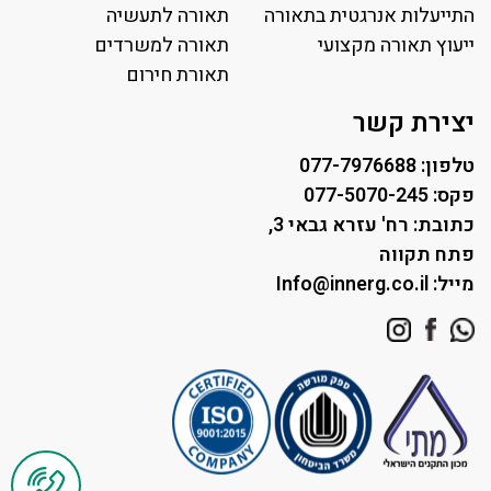
תאורה לאולמות ספורט
התייעלות אנרגטית בתאורה
תאורה לתעשיה
ייעוץ תאורה מקצועי
תאורה למגרשי טניס
תאורה למשרדים
תאורת רחוב ושבילים
תאורת חירום
תאורה לחניונים
יצירת קשר
טלפון: 077-7976688
פקס: 077-5070-245
כתובת: רח' עזרא גבאי 3,
פתח תקווה
מייל: Info@innerg.co.il