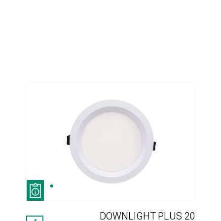
 60
DOWNLIGHT PLUS 20