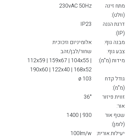
מתח זינה
230vAC 50Hz
(וולט):
דרגת הגנה
IP23
(IP):
מבנה גוף:
אלומיניום וזכוכית
צבע גוף:
שחור/לבן/זהב
מידות (מ"מ):
112x59 | 159x67 | 104x55 |
190x60 | 122x40 | 168x52
גודל קדח
ø 103
(מ"מ):
זווית פיזור
36°
אור:
שטף אור
930 | 1400
(לומן):
יעילות אורית:
100lm/w