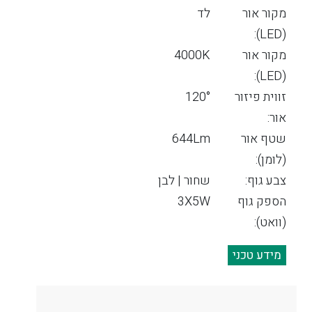
מקור אור
לד
(LED):
מקור אור
4000K
(LED):
זווית פיזור
120°
אור:
שטף אור
644Lm
(לומן):
צבע גוף:
שחור | לבן
הספק גוף
3X5W
(וואט):
מידע טכני