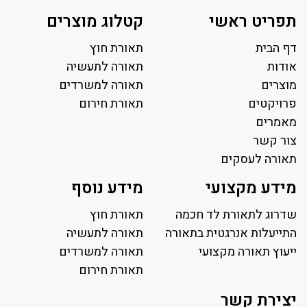
תפריט ראשי
קטלוג מוצרים
דף הבית
תאורת חוץ
אודות
תאורה לתעשיה
מוצרים
תאורה למשרדים
פרויקטים
תאורת חירום
מאמרים
צור קשר
תאורה לעסקים
תאורה למשרד
מידע מקצועי
מידע נוסף
פאנל לד
פרופיל תאורה
שדרוג לתאורת לד חכמה
תאורת חוץ
תאורה לאולמות ספורט
התייעלות אנרגטית בתאורה
תאורה לתעשיה
ייעוץ תאורה מקצועי
תאורה למגרשי טניס
תאורה למשרדים
תאורת רחוב ושבילים
תאורת חירום
תאורה לחניונים
יצירת קשר