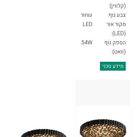
(קלווין):
צבע גוף:
שחור
מקור אור
LED
(LED):
הספק גוף
54W
(וואט):
מידע טכני