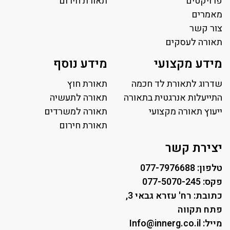
פרויקטים
תאורת חירום
מאמרים
צור קשר
תאורה לעסקים
תאורה למשרד
מידע מקצועי
מידע נוסף
פאנל לד
פרופיל תאורה
שדרוג לתאורת לד חכמה
תאורת חוץ
תאורה לאולמות ספורט
התייעלות אנרגטית בתאורה
תאורה לתעשיה
ייעוץ תאורה מקצועי
תאורה למגרשי טניס
תאורה למשרדים
תאורת רחוב ושבילים
תאורת חירום
תאורה לחניונים
יצירת קשר
טלפון: 077-7976688
פקס: 077-5070-245
כתובת: רח' עזרא גבאי 3,
פתח תקווה
מייל: Info@innerg.co.il