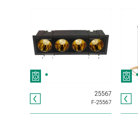
IC 150
25567
HER150
F-25567