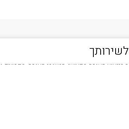
לשירותך
 בייעוץ תאורה מקצועי, חישובי תאורה, מפרטים ט
לך.