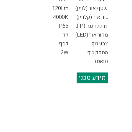
שטף אור (לומן):
120Lm
גוון אור (קלווין):
4000K
דרגת הגנה (IP):
IP65
מקור אור (LED):
לד
צבע גוף:
כסף
הספק גוף
2W
(וואט):
מידע טכני