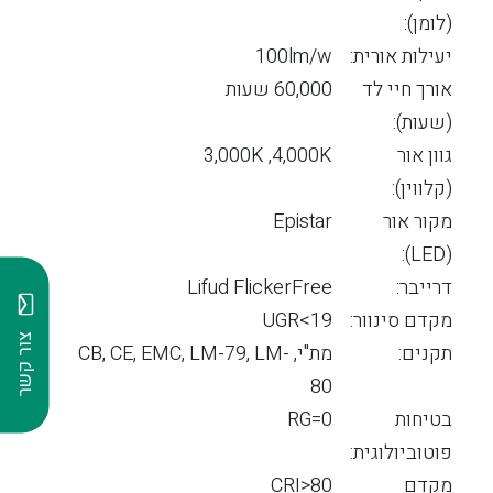
(לומן):
יעילות אורית:
100lm/w
אורך חיי לד
60,000 שעות
(שעות):
גוון אור
3,000K ,4,000K
(קלווין):
מקור אור
Epistar
(LED):
דרייבר:
Lifud FlickerFree
מקדם סינוור:
19>UGR
צור קשר
תקנים:
מת"י, CB, CE, EMC, LM-79, LM-
80
בטיחות
RG=0
פוטוביולוגית:
מקדם
CRI>80