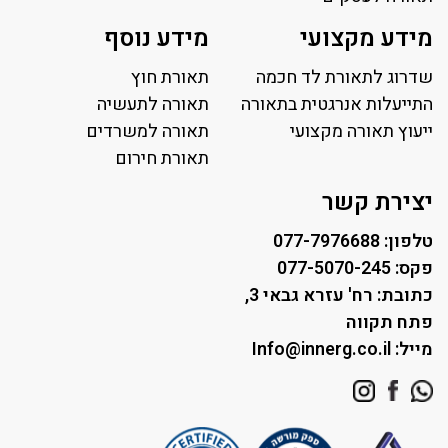
תאורה למשרד
מידע מקצועי
מידע נוסף
פאנל לד
פרופיל תאורה
שדרוג לתאורת לד חכמה
תאורת חוץ
תאורה לאולמות ספורט
התייעלות אנרגטית בתאורה
תאורה לתעשיה
ייעוץ תאורה מקצועי
תאורה למגרשי טניס
תאורה למשרדים
תאורת רחוב ושבילים
תאורת חירום
תאורה לחניונים
יצירת קשר
טלפון: 077-7976688
פקס: 077-5070-245
כתובת: רח' עזרא גבאי 3,
פתח תקווה
מייל: Info@innerg.co.il