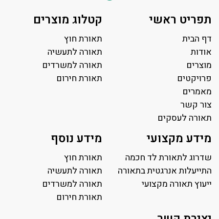
תפריט ראשי
קטלוג מוצרים
דף הבית
תאורת חוץ
אודות
תאורה לתעשיה
מוצרים
תאורה למשרדים
פרויקטים
תאורת חירום
מאמרים
צור קשר
תאורה לעסקים
תאורה למשרד
מידע מקצועי
מידע נוסף
פאנל לד
פרופיל תאורה
שדרוג לתאורת לד חכמה
תאורת חוץ
תאורה לאולמות ספורט
התייעלות אנרגטית בתאורה
תאורה לתעשיה
ייעוץ תאורה מקצועי
תאורה למגרשי טניס
תאורה למשרדים
תאורת רחוב ושבילים
תאורת חירום
תאורה לחניונים
יצירת קשר