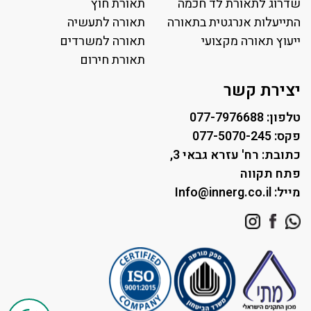
פרופיל תאורה
שדרוג לתאורת לד חכמה
תאורת חוץ
תאורה לאולמות ספורט
התייעלות אנרגטית בתאורה
תאורה לתעשיה
ייעוץ תאורה מקצועי
תאורה למגרשי טניס
תאורה למשרדים
תאורת רחוב ושבילים
תאורת חירום
תאורה לחניונים
יצירת קשר
טלפון: 077-7976688
פקס: 077-5070-245
כתובת: רח' עזרא גבאי 3,
פתח תקווה
מייל: Info@innerg.co.il