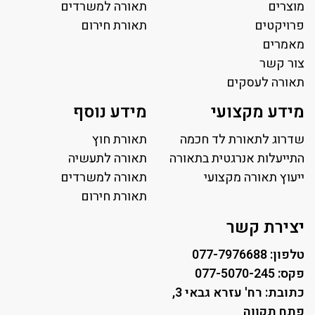
מוצרים
תאורה למשרדים
פרויקטים
תאורת חירום
מאמרים
צור קשר
תאורה לעסקים
תאורה למשרד
מידע מקצועי
מידע נוסף
פאנל לד
פרופיל תאורה
שדרוג לתאורת לד חכמה
תאורת חוץ
תאורה לאולמות ספורט
התייעלות אנרגטית בתאורה
תאורה לתעשיה
ייעוץ תאורה מקצועי
תאורה למגרשי טניס
תאורה למשרדים
תאורת רחוב ושבילים
תאורת חירום
תאורה לחניונים
יצירת קשר
טלפון: 077-7976688
פקס: 077-5070-245
כתובת: רח' עזרא גבאי 3,
פתח תקווה