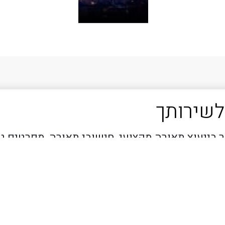
לשירותך
 בייעוץ תאורה מקצועי, חישובי תאורה, מפרטים ט
לך.