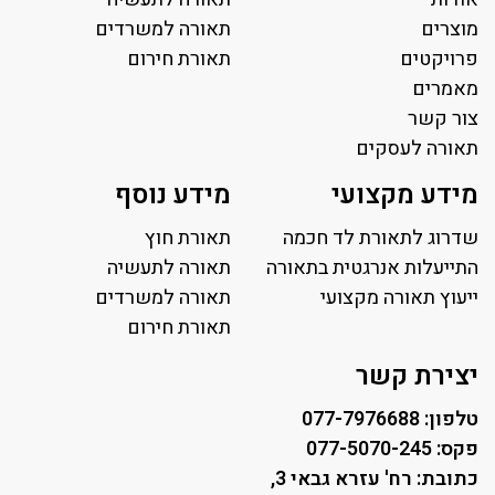
מוצרים
תאורה למשרדים
פרויקטים
תאורת חירום
מאמרים
צור קשר
תאורה לעסקים
תאורה למשרד
מידע מקצועי
מידע נוסף
פאנל לד
פרופיל תאורה
שדרוג לתאורת לד חכמה
תאורת חוץ
תאורה לאולמות ספורט
התייעלות אנרגטית בתאורה
תאורה לתעשיה
ייעוץ תאורה מקצועי
תאורה למגרשי טניס
תאורה למשרדים
תאורת רחוב ושבילים
תאורת חירום
תאורה לחניונים
יצירת קשר
טלפון: 077-7976688
פקס: 077-5070-245
כתובת: רח' עזרא גבאי 3,