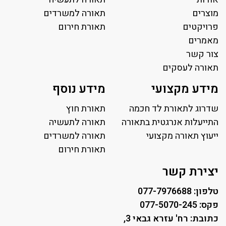
מוצרים
תאורה למשרדים
פרויקטים
תאורת חירום
מאמרים
צור קשר
תאורה לעסקים
תאורה למשרד
מידע מקצועי
מידע נוסף
פאנל לד
פרופיל תאורה
שדרוג לתאורת לד חכמה
תאורת חוץ
תאורה לאולמות ספורט
התייעלות אנרגטית בתאורה
תאורה לתעשיה
ייעוץ תאורה מקצועי
תאורה למגרשי טניס
תאורה למשרדים
תאורת רחוב ושבילים
תאורת חירום
תאורה לחניונים
יצירת קשר
טלפון: 077-7976688
פקס: 077-5070-245
כתובת: רח' עזרא גבאי 3,