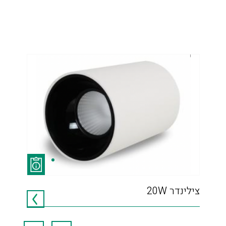
צילינדר 20W
0 R
W4K