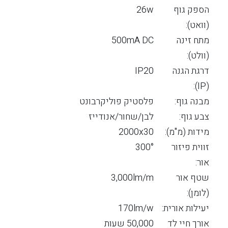
הספק גוף
26w
(וואט):
מתח זינה
500mA DC
(וולט):
דרגת הגנה
IP20
(IP):
מבנה גוף:
פלסטיק פוליקרבונט
צבע גוף:
לבן/שחור/אנודייז
מידות (מ"מ):
2000x30
זווית פיזור
300°
אור:
שטף אור
3,000lm/m
(לומן):
יעילות אורית:
170lm/w
אורך חיי לד
50,000 שעות