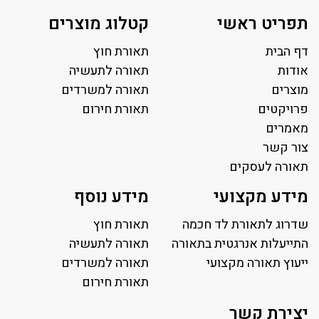
תפריט ראשי
קטלוג מוצרים
דף הבית
תאורת חוץ
אודות
תאורה לתעשיה
מוצרים
תאורה למשרדים
פרויקטים
תאורת חירום
מאמרים
צור קשר
תאורה לעסקים
תאורה למשרד
מידע מקצועי
מידע נוסף
פאנל לד
פרופיל תאורה
שדרוג לתאורת לד חכמה
תאורת חוץ
תאורה לאולמות ספורט
התייעלות אנרגטית בתאורה
תאורה לתעשיה
ייעוץ תאורה מקצועי
תאורה למגרשי טניס
תאורה למשרדים
תאורת רחוב ושבילים
תאורת חירום
תאורה לחניונים
יצירת קשר