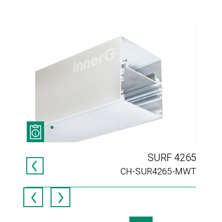
 II
SURF 4265
028
CH-SUR4265-MWT