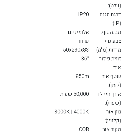
(וולט):
דרגת הגנה
IP20
(IP):
מבנה גוף:
אלומיניום
צבע גוף:
שחור
מידות (מ"מ):
50x230x83
זווית פיזור
36°
אור:
שטף אור
850m
(לומן):
אורך חיי לד
50,000 שעות
(שעות):
גוון אור
3000K | 4000K
(קלווין):
מקור אור
COB