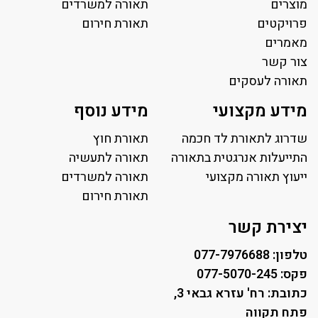
מוצרים
תאורה למשרדים
פרויקטים
תאורת חירום
מאמרים
צור קשר
תאורה לעסקים
תאורה למשרד
מידע מקצועי
מידע נוסף
פאנל לד
פרופיל תאורה
שדרוג לתאורת לד חכמה
תאורת חוץ
תאורה לאולמות ספורט
התייעלות אנרגטית בתאורה
תאורה לתעשיה
ייעוץ תאורה מקצועי
תאורה למגרשי טניס
תאורה למשרדים
תאורת רחוב ושבילים
תאורת חירום
תאורה לחניונים
יצירת קשר
טלפון: 077-7976688
פקס: 077-5070-245
כתובת: רח' עזרא גבאי 3,
פתח תקווה