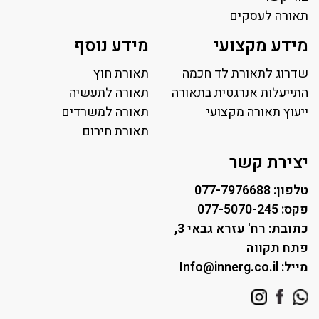
תאורה לעסקים
תאורה למשרד
מידע מקצועי
מידע נוסף
פאנל לד
פרופיל תאורה
שדרוג לתאורת לד חכמה
תאורת חוץ
תאורה לאולמות ספורט
התייעלות אנרגטית בתאורה
תאורה לתעשיה
ייעוץ תאורה מקצועי
תאורה למגרשי טניס
תאורה למשרדים
תאורת רחוב ושבילים
תאורת חירום
תאורה לחניונים
יצירת קשר
טלפון: 077-7976688
פקס: 077-5070-245
כתובת: רח' עזרא גבאי 3,
פתח תקווה
מייל: Info@innerg.co.il