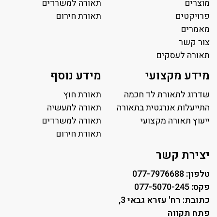
מוצרים
תאורה למשרדים
פרויקטים
תאורת חירום
מאמרים
צור קשר
תאורה לעסקים
תאורה למשרד
מידע מקצועי
מידע נוסף
פאנל לד
פרופיל תאורה
שדרוג לתאורת לד חכמה
תאורת חוץ
תאורה לאולמות ספורט
התייעלות אנרגטית בתאורה
תאורה לתעשיה
ייעוץ תאורה מקצועי
תאורה למגרשי טניס
תאורה למשרדים
תאורת רחוב ושבילים
תאורת חירום
תאורה לחניונים
יצירת קשר
טלפון: 077-7976688
פקס: 077-5070-245
כתובת: רח' עזרא גבאי 3,
פתח תקווה