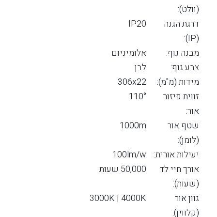
(וולט):
דרגת הגנה
IP20
(IP):
מבנה גוף:
אלומיניום
צבע גוף:
לבן
מידות (מ"מ):
306x22
זווית פיזור
110°
אור:
שטף אור
1000m
(לומן):
יעילות אורית:
100lm/w
אורך חיי לד
50,000 שעות
(שעות):
גוון אור
3000K | 4000K
(קלווין):