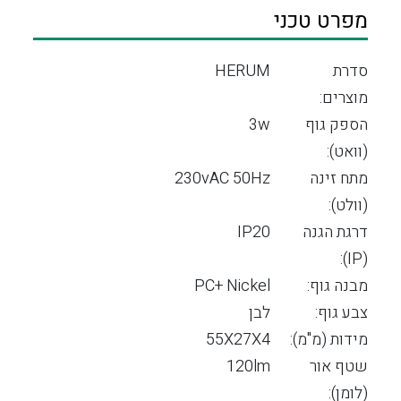
מפרט טכני
סדרת
HERUM
מוצרים:
הספק גוף
3w
(וואט):
מתח זינה
230vAC 50Hz
(וולט):
דרגת הגנה
IP20
(IP):
מבנה גוף:
PC+ Nickel
צבע גוף:
לבן
מידות (מ"מ):
55X27X4
שטף אור
120lm
(לומן):