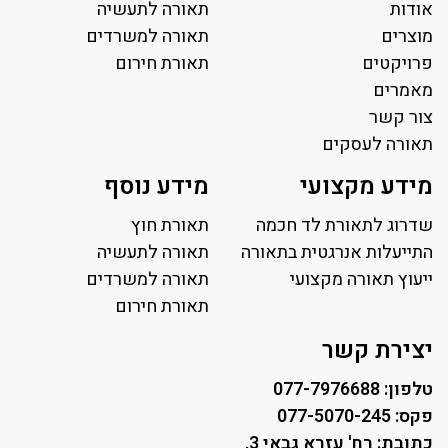
אודות
תאורה לתעשיה
מוצרים
תאורה למשרדים
פרויקטים
תאורת חירום
מאמרים
צור קשר
תאורה לעסקים
תאורה למשרד
מידע מקצועי
מידע נוסף
פאנל לד
פרופיל תאורה
שדרוג לתאורת לד חכמה
תאורת חוץ
תאורה לאולמות ספורט
התייעלות אנרגטית בתאורה
תאורה לתעשיה
ייעוץ תאורה מקצועי
תאורה למגרשי טניס
תאורה למשרדים
תאורת רחוב ושבילים
תאורת חירום
תאורה לחניונים
יצירת קשר
טלפון: 077-7976688
פקס: 077-5070-245
כתובת: רח' עזרא גבאי 3,