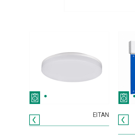
EITAN
אוריס
F-25349