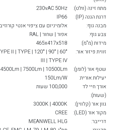
מתח זינה (וולט):
230vAC 50Hz
דרגת הגנה (IP):
IP66
מבנה גוף:
אלומיניום עם ציפוי אנטי קורוזיב
צבע גוף:
אפור | שחור | RAL
מידות (מ"מ):
465x417x518
זווית פיזור אור:
| TYPE I | TYPE II | TYPE
III | TYPE IV
שטף אור (לומן):
4500Lm | 7500Lm | 10500Lm
יעילות אורית:
150Lm/W
אורך חיי לד
100,000 שעות
(שעות):
גוון אור (קלווין):
3000K | 4000K
מקור אור (LED):
CREE
דרייבר:
MEANWELL HLG