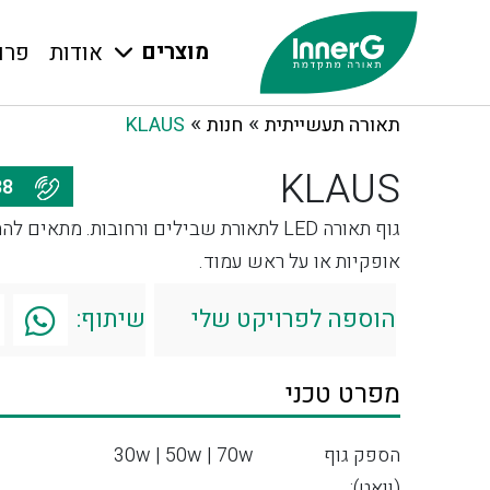
מוצרים
אודות
פרו
»
»
תאורה תעשייתית
חנות
KLAUS
KLAUS
077-7976688
גוף תאורה LED לתאורת שבילים ורחובות. מתאים
אופקיות או על ראש עמוד.
הוספה לפרויקט שלי
שיתוף:
מפרט טכני
הספק גוף
30w | 50w | 70w
(וואט):