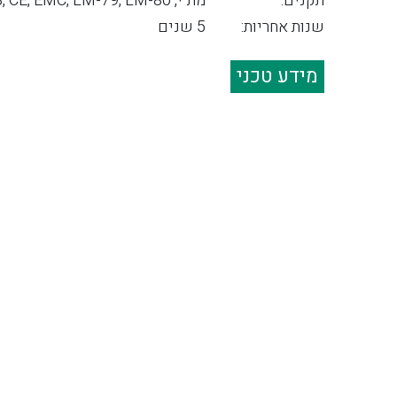
תקנים:
מת"י, CB, CE, EMC, LM-79, LM-80
שנות אחריות:
5 שנים
מידע טכני