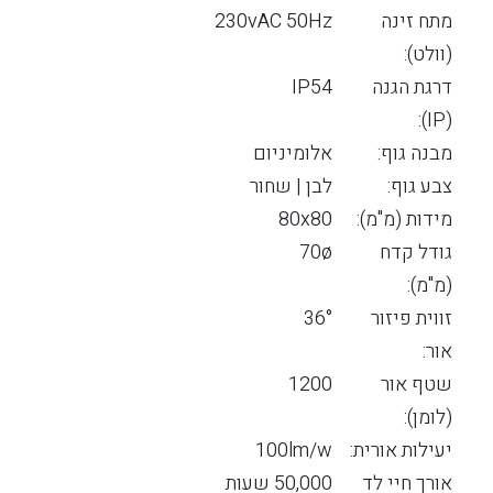
מתח זינה
230vAC 50Hz
(וולט):
דרגת הגנה
IP54
(IP):
מבנה גוף:
אלומיניום
צבע גוף:
לבן | שחור
מידות (מ"מ):
80x80
גודל קדח
70ø
(מ"מ):
זווית פיזור
36°
אור:
שטף אור
1200
(לומן):
יעילות אורית:
100lm/w
אורך חיי לד
50,000 שעות