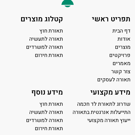
תפריט ראשי
קטלוג מוצרים
דף הבית
תאורת חוץ
אודות
תאורה לתעשיה
מוצרים
תאורה למשרדים
פרויקטים
תאורת חירום
מאמרים
צור קשר
תאורה לעסקים
תאורה למשרד
מידע מקצועי
מידע נוסף
פאנל לד
פרופיל תאורה
שדרוג לתאורת לד חכמה
תאורת חוץ
תאורה לאולמות ספורט
התייעלות אנרגטית בתאורה
תאורה לתעשיה
ייעוץ תאורה מקצועי
תאורה למגרשי טניס
תאורה למשרדים
תאורת רחוב ושבילים
תאורת חירום