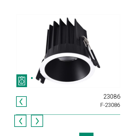
C I
23086
604
F-23086