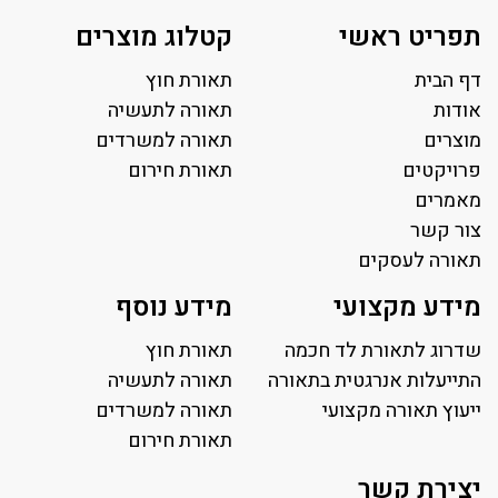
תפריט ראשי
קטלוג מוצרים
דף הבית
תאורת חוץ
אודות
תאורה לתעשיה
מוצרים
תאורה למשרדים
פרויקטים
תאורת חירום
מאמרים
צור קשר
תאורה לעסקים
תאורה למשרד
מידע מקצועי
מידע נוסף
פאנל לד
פרופיל תאורה
שדרוג לתאורת לד חכמה
תאורת חוץ
תאורה לאולמות ספורט
התייעלות אנרגטית בתאורה
תאורה לתעשיה
ייעוץ תאורה מקצועי
תאורה למגרשי טניס
תאורה למשרדים
תאורת רחוב ושבילים
תאורת חירום
תאורה לחניונים
יצירת קשר