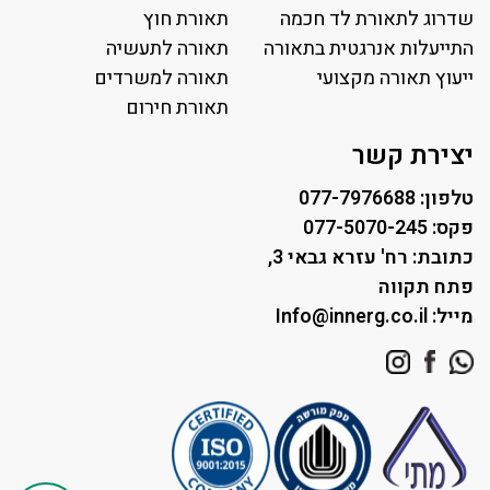
פרופיל תאורה
שדרוג לתאורת לד חכמה
תאורת חוץ
תאורה לאולמות ספורט
התייעלות אנרגטית בתאורה
תאורה לתעשיה
ייעוץ תאורה מקצועי
תאורה למגרשי טניס
תאורה למשרדים
תאורת רחוב ושבילים
תאורת חירום
תאורה לחניונים
יצירת קשר
טלפון: 077-7976688
פקס: 077-5070-245
כתובת: רח' עזרא גבאי 3,
פתח תקווה
מייל: Info@innerg.co.il