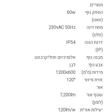
מוצרים:
הספק גוף
60w
(וואט):
מתח זינה
230vAC 50Hz
(וולט):
דרגת הגנה
IP54
(IP):
מבנה גוף:
אלומיניום ופוליקרבונט
צבע גוף:
לבן
מידות (מ"מ):
1200x600
זווית פיזור
120°
אור:
שטף אור
7,200lm
(לומן):
יעילות אורית:
120lm/w