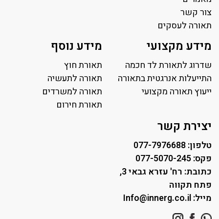
צור קשר
תאורה לעסקים
תאורה למשרד
מידע מקצועי
מידע נוסף
פאנל לד
פרופיל תאורה
שדרוג לתאורת לד חכמה
תאורת חוץ
תאורה לאולמות ספורט
התייעלות אנרגטית בתאורה
תאורה לתעשיה
ייעוץ תאורה מקצועי
תאורה למגרשי טניס
תאורה למשרדים
תאורת רחוב ושבילים
תאורת חירום
תאורה לחניונים
יצירת קשר
טלפון: 077-7976688
פקס: 077-5070-245
כתובת: רח' עזרא גבאי 3,
פתח תקווה
מייל: Info@innerg.co.il