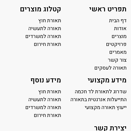
תפריט ראשי
קטלוג מוצרים
דף הבית
תאורת חוץ
אודות
תאורה לתעשיה
מוצרים
תאורה למשרדים
פרויקטים
תאורת חירום
מאמרים
צור קשר
תאורה לעסקים
תאורה למשרד
מידע מקצועי
מידע נוסף
פאנל לד
פרופיל תאורה
שדרוג לתאורת לד חכמה
תאורת חוץ
תאורה לאולמות ספורט
התייעלות אנרגטית בתאורה
תאורה לתעשיה
ייעוץ תאורה מקצועי
תאורה למגרשי טניס
תאורה למשרדים
תאורת רחוב ושבילים
תאורת חירום
תאורה לחניונים
יצירת קשר