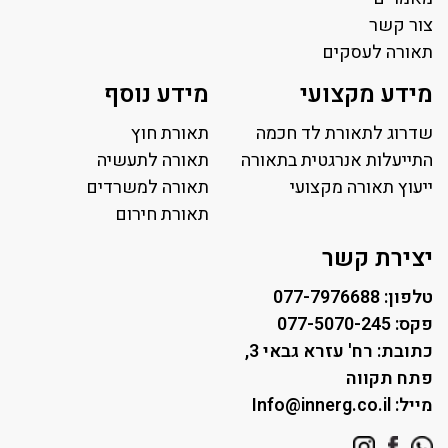
צור קשר
תאורה לעסקים
תאורה למשרד
מידע מקצועי
מידע נוסף
פאנל לד
פרופיל תאורה
שדרוג לתאורת לד חכמה
תאורת חוץ
תאורה לאולמות ספורט
התייעלות אנרגטית בתאורה
תאורה לתעשיה
ייעוץ תאורה מקצועי
תאורה למגרשי טניס
תאורה למשרדים
תאורת רחוב ושבילים
תאורת חירום
תאורה לחניונים
יצירת קשר
טלפון: 077-7976688
פקס: 077-5070-245
כתובת: רח' עזרא גבאי 3,
פתח תקווה
מייל: Info@innerg.co.il