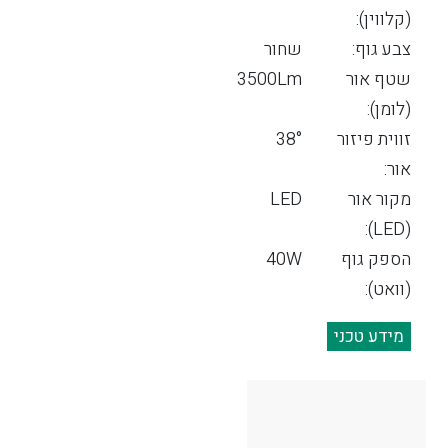
(קלווין):
צבע גוף:
שחור
שטף אור
3500Lm
(לומן):
זווית פיזור
38°
אור:
מקור אור
LED
(LED):
הספק גוף
40W
(וואט):
מידע טכני