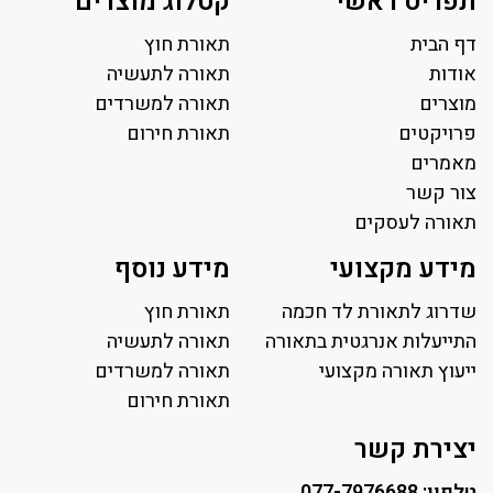
תפריט ראשי
קטלוג מוצרים
דף הבית
תאורת חוץ
אודות
תאורה לתעשיה
מוצרים
תאורה למשרדים
פרויקטים
תאורת חירום
מאמרים
צור קשר
תאורה לעסקים
תאורה למשרד
מידע מקצועי
מידע נוסף
פאנל לד
פרופיל תאורה
שדרוג לתאורת לד חכמה
תאורת חוץ
תאורה לאולמות ספורט
התייעלות אנרגטית בתאורה
תאורה לתעשיה
ייעוץ תאורה מקצועי
תאורה למגרשי טניס
תאורה למשרדים
תאורת רחוב ושבילים
תאורת חירום
תאורה לחניונים
יצירת קשר
טלפון: 077-7976688