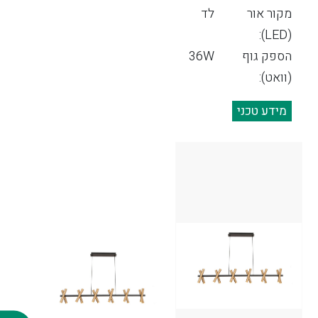
מקור אור
לד
(LED):
הספק גוף
36W
(וואט):
מידע טכני