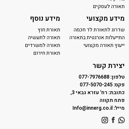
תאורה לעסקים
תאורה למשרד
מידע מקצועי
מידע נוסף
פאנל לד
פרופיל תאורה
שדרוג לתאורת לד חכמה
תאורת חוץ
תאורה לאולמות ספורט
התייעלות אנרגטית בתאורה
תאורה לתעשיה
ייעוץ תאורה מקצועי
תאורה למגרשי טניס
תאורה למשרדים
תאורת רחוב ושבילים
תאורת חירום
תאורה לחניונים
יצירת קשר
טלפון: 077-7976688
פקס: 077-5070-245
כתובת: רח' עזרא גבאי 3,
פתח תקווה
מייל: Info@innerg.co.il