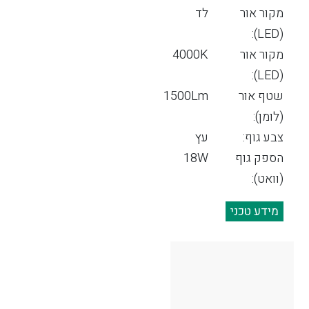
מקור אור
לד
(LED):
מקור אור
4000K
(LED):
שטף אור
1500Lm
(לומן):
צבע גוף:
עץ
הספק גוף
18W
(וואט):
מידע טכני