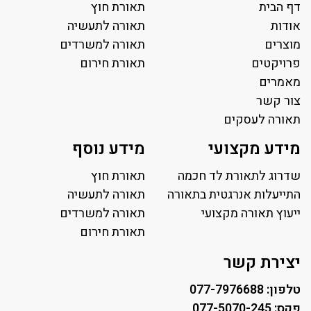
דף הבית
תאורת חוץ
אודות
תאורה לתעשיה
מוצרים
תאורה למשרדים
פרויקטים
תאורת חירום
מאמרים
צור קשר
תאורה לעסקים
תאורה למשרד
מידע מקצועי
מידע נוסף
פאנל לד
פרופיל תאורה
שדרוג לתאורת לד חכמה
תאורת חוץ
תאורה לאולמות ספורט
התייעלות אנרגטית בתאורה
תאורה לתעשיה
ייעוץ תאורה מקצועי
תאורה למגרשי טניס
תאורה למשרדים
תאורת רחוב ושבילים
תאורת חירום
תאורה לחניונים
יצירת קשר
טלפון: 077-7976688
פקס: 077-5070-245