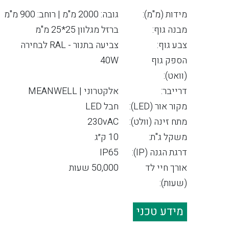
מידות (מ"מ):
גובה: 2000 מ"מ | רוחב: 900 מ"מ
מבנה גוף:
ברזל מגלוון 25*25 מ"מ
צבע גוף:
צביעה בתנור - RAL לבחירה
הספק גוף
40W
(וואט):
דרייבר:
אלקטרוני | MEANWELL
מקור אור (LED):
חבל LED
מתח זינה (וולט):
230vAC
משקל ג"ת:
10 ק״ג
דרגת הגנה (IP):
IP65
אורך חיי לד
50,000 שעות
(שעות):
מידע טכני