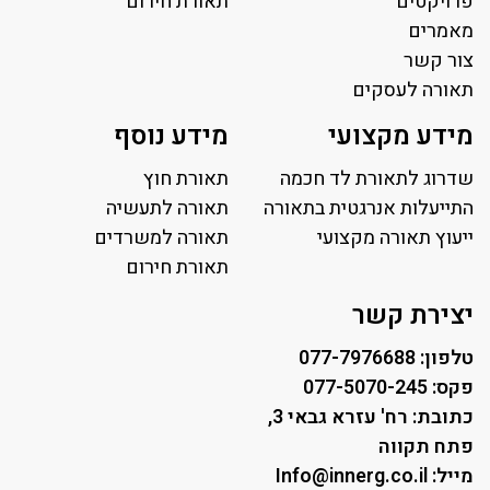
פרויקטים
תאורת חירום
מאמרים
צור קשר
תאורה לעסקים
תאורה למשרד
מידע מקצועי
מידע נוסף
פאנל לד
פרופיל תאורה
שדרוג לתאורת לד חכמה
תאורת חוץ
תאורה לאולמות ספורט
התייעלות אנרגטית בתאורה
תאורה לתעשיה
ייעוץ תאורה מקצועי
תאורה למגרשי טניס
תאורה למשרדים
תאורת רחוב ושבילים
תאורת חירום
תאורה לחניונים
יצירת קשר
טלפון: 077-7976688
פקס: 077-5070-245
כתובת: רח' עזרא גבאי 3,
פתח תקווה
מייל: Info@innerg.co.il