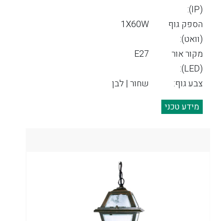
(IP):
הספק גוף
1X60W
(וואט):
מקור אור
E27
(LED):
צבע גוף:
שחור | לבן
מידע טכני