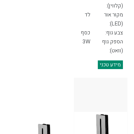
(קלווין):
מקור אור
לד
(LED):
צבע גוף:
כסף
הספק גוף
3W
(וואט):
מידע טכני