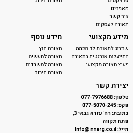
פרויקטים
תאורת חירום
מאמרים
צור קשר
תאורה לעסקים
תאורה למשרד
מידע מקצועי
מידע נוסף
פאנל לד
פרופיל תאורה
שדרוג לתאורת לד חכמה
תאורת חוץ
תאורה לאולמות ספורט
התייעלות אנרגטית בתאורה
תאורה לתעשיה
ייעוץ תאורה מקצועי
תאורה למגרשי טניס
תאורה למשרדים
תאורת רחוב ושבילים
תאורת חירום
תאורה לחניונים
יצירת קשר
טלפון: 077-7976688
פקס: 077-5070-245
כתובת: רח' עזרא גבאי 3,
פתח תקווה
מייל: Info@innerg.co.il