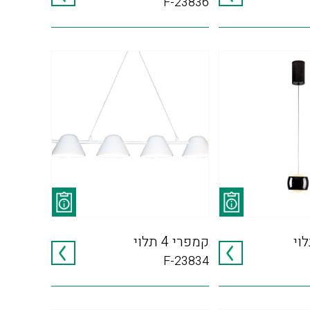
F-23836
וי
קמפרי 4 תלוי
F-23834