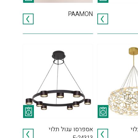
PAAMON
וי
אספרסו עגול תלוי
F-24313