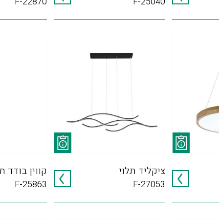
F-22870
F-25040
ציקליד תלוי
קווין בודד תל
F-25863
F-27053