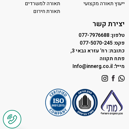
ייעוץ תאורה מקצועי
תאורה למגרשי טניס
תאורה למשרדים
תאורת רחוב ושבילים
תאורת חירום
תאורה לחניונים
יצירת קשר
טלפון: 077-7976688
פקס: 077-5070-245
כתובת: רח' עזרא גבאי 3,
פתח תקווה
מייל: Info@innerg.co.il