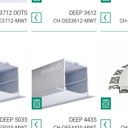
3712 DOTS
DEEP 3612
E3712-MWT
CH-DEE3612-MWT
CH
DEEP 5035
DEEP 4435
E5035-MWT
CH-DEE4435-MWT
CH